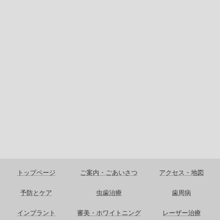
トップページ
ご案内・ごあいさつ
アクセス・地図
予防とケア
虫歯治療
歯周病
インプラント
審美・ホワイトニング
レーザー治療